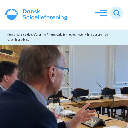
Additional
Skip
Skip
menu
to
to
main
footer
Dansk
content
Solcelleforening
Hjem
/
Dansk Solcelleforening
/
Foretræde for Folketingets Klima-, Energi- og
Forsyningsudvalg