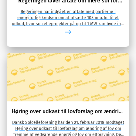
Regeringen laver aftale om mere sol for
pengene
Regeringen har indgået en aftale med partierne i
energiforligskredsen om at afsætte 105 mio. kr. til et
udbud, hvor solcelleprojekter på op til 1 MW kan byde ind.
Det forventes at …
Høring over udkast til lovforslag om ændring
af lov om fremme af vedvarende energi og
lov om elforsyning
Dansk Solcelleforening har den 21. februar 2018 modtaget
Høring over udkast til lovforslag om ændring af lov om
fremme af vedvarende energi og lov om elforsyning. Det