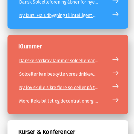
Dansk Solcelleforening åbner for nye medlemmer - Dansk Solcelleforening
Ny kurs: Fra udbygning til intelligent energiplatform - Dansk Solcelleforening
Klummer
Danske særkrav lammer solcellemarkedet - Klummer
Solceller kan beskytte vores drikkevand – og styrke Danmarks frihed - Klummer
Ny lov skulle sikre flere solceller på tage, men ambitionsniveauet er for lavt, lyder kritikken - Klummer
Mere fleksibilitet og decentral energi er systemberedskab - Klummer
Kurser & Konferencer