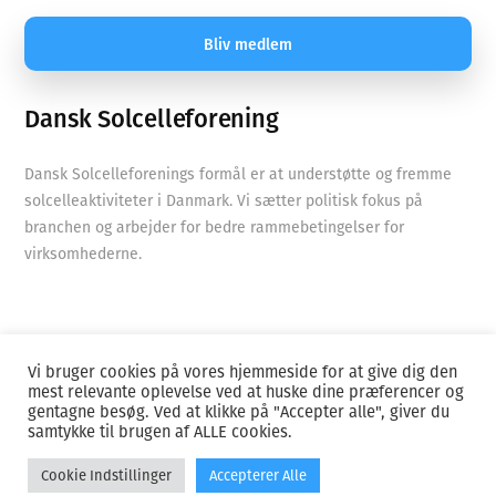
Bliv medlem
Dansk Solcelleforening
Dansk Solcelleforenings formål er at understøtte og fremme
solcelleaktiviteter i Danmark. Vi sætter politisk fokus på
branchen og arbejder for bedre rammebetingelser for
virksomhederne.
Vi bruger cookies på vores hjemmeside for at give dig den
mest relevante oplevelse ved at huske dine præferencer og
Cookies
Privatlivspolitik – GDPR
gentagne besøg. Ved at klikke på "Accepter alle", giver du
samtykke til brugen af ​​ALLE cookies.
Created by
Black
Cookie Indstillinger
Accepterer Alle