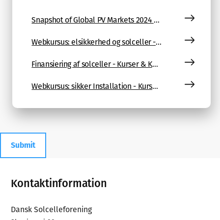
Snapshot of Global PV Markets 2024 - Kurser & Konferencer
Webkursus: elsikkerhed og solceller - Kurser & Konferencer
Finansiering af solceller - Kurser & Konferencer
Webkursus: sikker Installation - Kurser & Konferencer
Submit
Footer
Kontaktinformation
Dansk Solcelleforening