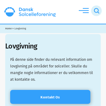
Additional
Skip
Skip
menu
to
to
main
footer
Dansk
content
Solcelleforening
Home
»
Lovgivning
Lovgivning
På denne side finder du relevant information om
lovgivning på området for solceller. Skulle du
mangle nogle informationer er du velkommen til
at kontakte os.
Kontakt Os