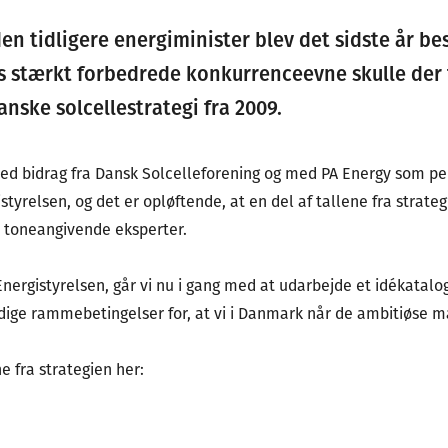
n tidligere energiminister blev det sidste år be
rs stærkt forbedrede konkurrenceevne skulle der
nske solcellestrategi fra 2009.
med bidrag fra Dansk Solcelleforening og med PA Energy som pe
styrelsen, og det er opløftende, at en del af tallene fra strateg
e toneangivende eksperter.
nergistyrelsen, går vi nu i gang med at udarbejde et idékatalo
ige rammebetingelser for, at vi i Danmark når de ambitiøse mål
 fra strategien her: