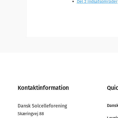
Del 2 Indsatsområder
Footer
Kontaktinformation
Quic
Dansk Solcelleforening
Dansk
Skæringvej 88