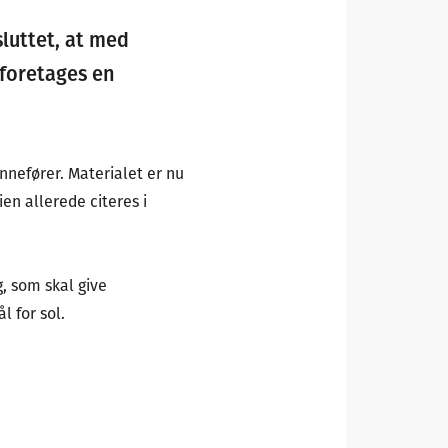
sluttet, at med
 foretages en
nnefører. Materialet er nu
ien allerede citeres i
g, som skal give
 for sol.