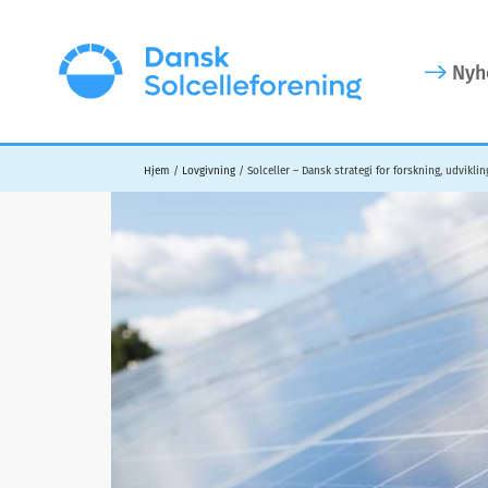
Additional
Skip
Skip
to
to
menu
Nyh
main
footer
content
Dansk
Solcelleforening
Hjem
/
Lovgivning
/
Solceller – Dansk strategi for forskning, udvikli