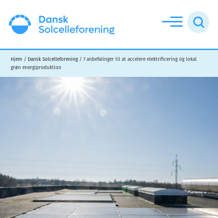
Additional
Skip
Skip
menu
to
to
main
footer
Dansk
content
Solcelleforening
Hjem
/
Dansk Solcelleforening
/
7 anbefalinger til at accelere elektrificering og lokal
grøn energiproduktion