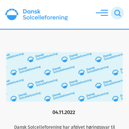
Additional
Skip
Skip
menu
to
to
main
footer
Dansk
content
Solcelleforening
04.11.2022
Dansk Solcelleforening har afgivet høringssvar til