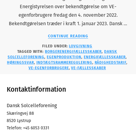
Energistyrelsen over bekendtgørelse om VE-
egenforbrugere fredag den 4. november 2022.
Bekendtgørelsen træder i kraft 1. januar 2023. Dansk …
ABOUT
CONTINUE READING
HØRINGSSVAR:
FILED UNDER:
LOVGIVNING
BEKENDTGØRELSE
TAGGED WITH:
BORGERENERGIFÆLLESSKABER
,
DANSK
OM
SOLCELLEFORENING
,
EGENPRODUKTION
,
ENERGIFÆLLESSKABER
,
VE-
HØRINGSSVAR
,
INDTÆGTSRAMMEREGULERING
,
RÅDIGHEDSTARIF
,
EGENFORBRUGERE
VE-EGENFORBRUGERE
,
VE-FÆLLESSKABER
Footer
Kontaktinformation
Dansk Solcelleforening
Skæringvej 88
8520 Lystrup
Telefon: +45 6053 0331